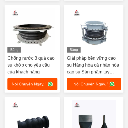
Băng
Băng
hình
hình
Chống nước 3 quả cao
Giải pháp bền vững cao
su khớp cho yêu cầu
su Hàng hóa cá nhân hóa
của khách hàng
cao su Sản phẩm tùy
chỉnh với độ bền tuyệt vời
Nói Chuyện Ngay. '
Nói Chuyện Ngay. '