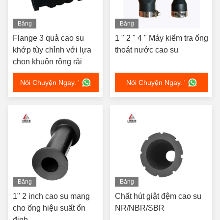
Băng
Băng
hình
hình
Flange 3 quả cao su
1 " 2 " 4 " Máy kiểm tra ống
khớp tùy chỉnh với lựa
thoát nước cao su
chọn khuôn rộng rãi
Nói Chuyện Ngay. '
Nói Chuyện Ngay. '
Băng
Băng
hình
hình
1" 2 inch cao su mang
Chất hút giật đệm cao su
cho ống hiệu suất ổn
NR/NBR/SBR
định