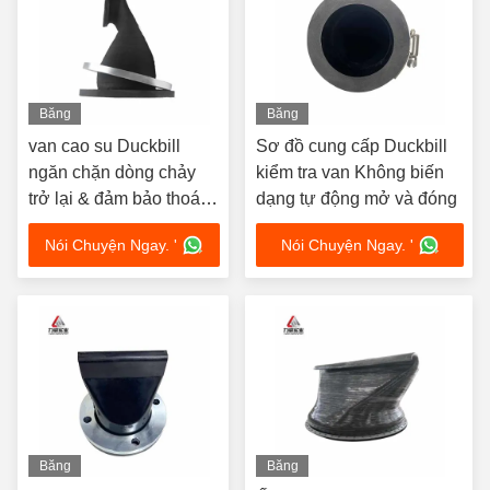
Băng
Băng
hình
hình
van cao su Duckbill
Sơ đồ cung cấp Duckbill
ngăn chặn dòng chảy
kiểm tra van Không biến
trở lại & đảm bảo thoát
dạng tự động mở và đóng
nước trơn tru trực tuyến
Nói Chuyện Ngay. '
Nói Chuyện Ngay. '
Băng
Băng
hình
hình