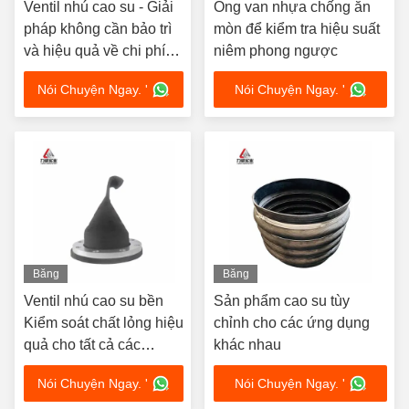
Ventil nhú cao su - Giải
Ống van nhựa chống ăn
pháp không cần bảo trì
mòn để kiểm tra hiệu suất
và hiệu quả về chi phí
niêm phong ngược
cho đường ống
Nói Chuyện Ngay. '
Nói Chuyện Ngay. '
Băng
Băng
hình
hình
Ventil nhú cao su bền
Sản phẩm cao su tùy
Kiểm soát chất lỏng hiệu
chỉnh cho các ứng dụng
quả cho tất cả các
khác nhau
đường ống
Nói Chuyện Ngay. '
Nói Chuyện Ngay. '