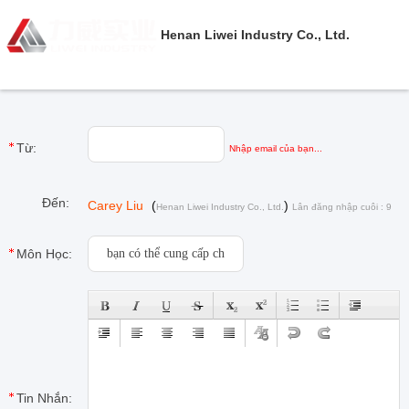
Henan Liwei Industry Co., Ltd.
Từ:
Nhập email của bạn...
Đến:
Carey Liu
(
)
Henan Liwei Industry Co., Ltd.
Lân đăng nhập cuôi : 9
giờ 17 từ phút cách đây
Môn Học:
Tin Nhắn: