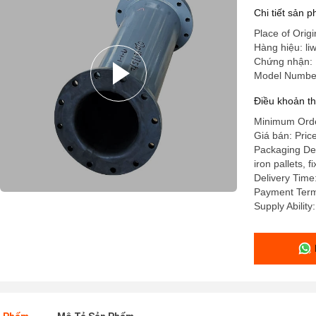
Chi tiết sản 
Place of Orig
Hàng hiệu: liw
Chứng nhận: 
Model Number
Điều khoản t
Minimum Order
Giá bán: Pric
Packaging Det
iron pallets, 
Delivery Time
Payment Term
Supply Abilit