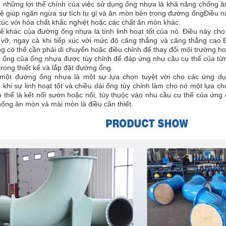
g những lợi thế chính của việc sử dụng ống nhựa là khả năng chống 
vệ giúp ngăn ngừa sự tích tụ gỉ và ăn mòn bên trong đường ốngĐiều n
xúc với hóa chất khắc nghiệt hoặc các chất ăn mòn khác.
thế khác của đường ống nhựa là tính linh hoạt tốt của nó. Điều này 
 vỡ, ngay cả khi tiếp xúc với mức độ căng thẳng và căng thẳng cao.
 có thể cần phải di chuyển hoặc điều chỉnh để thay đổi môi trường ho
i ống của ống nhựa được tùy chỉnh để đáp ứng nhu cầu cụ thể của từ
rong thiết kế và lắp đặt đường ống.
 một đường ống nhựa là một sự lựa chọn tuyệt vời cho các ứng dụ
 khi sự linh hoạt tốt và chiều dài ống tùy chỉnh làm cho nó một lựa 
ó thể là kết nối sườn hoặc nối, tùy thuộc vào nhu cầu cụ thể của ứn
ống ăn mòn và mài mòn là điều cần thiết.