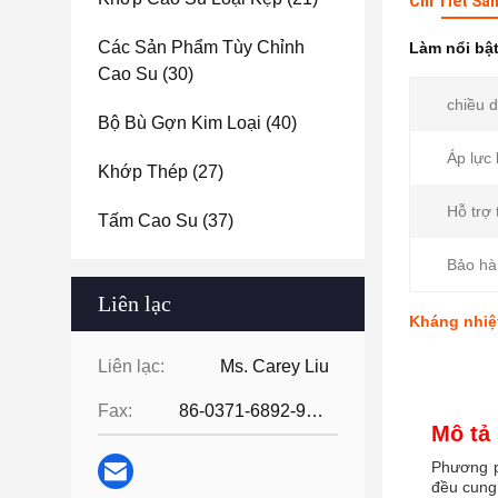
Chi Tiết Sả
Các Sản Phẩm Tùy Chỉnh
Làm nổi bậ
Cao Su
(30)
chiều d
Bộ Bù Gợn Kim Loại
(40)
Áp lực 
Khớp Thép
(27)
Hỗ trợ 
Tấm Cao Su
(37)
Bảo hà
Liên lạc
Kháng nhiệ
Liên lạc:
Ms. Carey Liu
Fax:
86-0371-6892-9024
Mô tả
Phương p
đều cung 