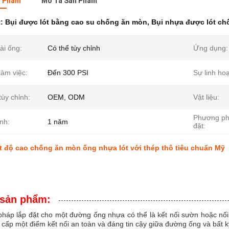
n Phẩm
Mô Tả Sản Phẩm
t:
Bụi được lót bằng cao su chống ăn mòn
,
Bụi nhựa được lót ch
ài ống:
Có thể tùy chỉnh
Ứng dụng:
làm việc:
Đến 300 PSI
Sự linh hoạ
tùy chỉnh:
OEM, ODM
Vật liệu:
Phương ph
nh:
1 năm
đặt:
t độ cao chống ăn mòn ống nhựa lót với thép thô tiêu chuẩn Mỹ
 sản phẩm:
háp lắp đặt cho một đường ống nhựa có thể là kết nối sườn hoặc nối
cấp một điểm kết nối an toàn và đáng tin cậy giữa đường ống và bất 