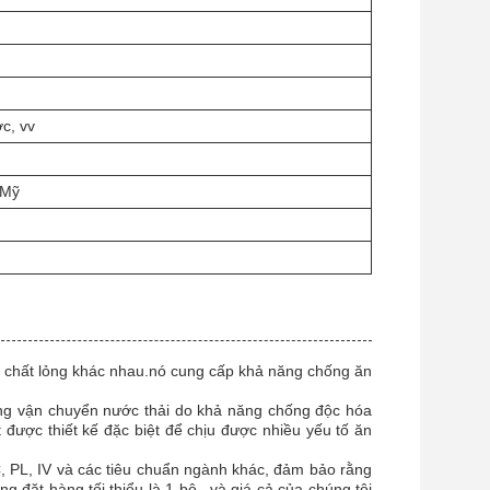
ớc, vv
 Mỹ
ác chất lỏng khác nhau.nó cung cấp khả năng chống ăn
ng vận chuyển nước thải do khả năng chống độc hóa
 được thiết kế đặc biệt để chịu được nhiều yếu tố ăn
 PL, IV và các tiêu chuẩn ngành khác, đảm bảo rằng
đặt hàng tối thiểu là 1 bộ., và giá cả của chúng tôi