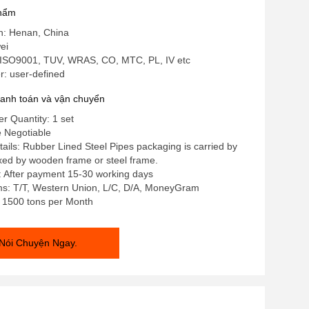
phẩm
in: Henan, China
ei
ISO9001, TUV, WRAS, CO, MTC, PL, IV etc
: user-defined
hanh toán và vận chuyển
 Quantity: 1 set
e Negotiable
ails: Rubber Lined Steel Pipes packaging is carried by
fixed by wooden frame or steel frame.
: After payment 15-30 working days
s: T/T, Western Union, L/C, D/A, MoneyGram
y: 1500 tons per Month
Nói Chuyện Ngay.