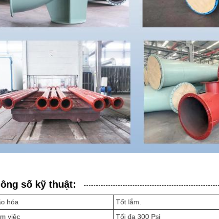
ông số kỹ thuật:
ão hóa
Tốt lắm.
àm việc
Tối đa 300 Psi