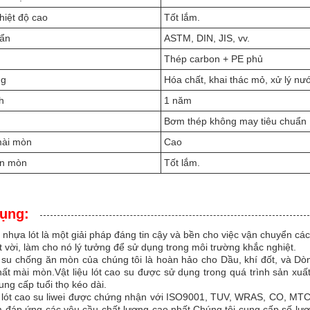
hiệt độ cao
Tốt lắm.
uẩn
ASTM, DIN, JIS, vv.
Thép carbon + PE phủ
ng
Hóa chất, khai thác mỏ, xử lý nư
h
1 năm
Bơm thép không may tiêu chuẩn
ài mòn
Cao
n mòn
Tốt lắm.
ụng:
 nhựa lót là một giải pháp đáng tin cậy và bền cho việc vận chuyển c
 vời, làm cho nó lý tưởng để sử dụng trong môi trường khắc nghiệt.
su chống ăn mòn của chúng tôi là hoàn hảo cho Dầu, khí đốt, và Dò
ất mài mòn.Vật liệu lót cao su được sử dụng trong quá trình sản xuất
ng cấp tuổi thọ kéo dài.
 lót cao su liwei được chứng nhận với ISO9001, TUV, WRAS, CO, MTC,
đáp ứng các yêu cầu chất lượng cao nhất.Chúng tôi cung cấp số lượng 