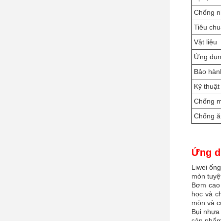
Chống n
Tiêu ch
Vật liệu
Ứng dụ
Bảo hàn
Kỹ thuật
Chống m
Chống ă
Ứng d
Liwei ống
mòn tuyệt
Bơm cao 
học và ch
mòn và cu
Bụi nhựa
sản phẩm 