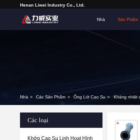
Henan Liwei Industry Co., Ltd.
Nhà
Sản Phẩm
Nhà
>
Các Sản Phẩm
>
Ống Lót Cao Su
>
Kháng nhiệt 
Các loại
Khớp Cao Su Linh Hoạt Hình