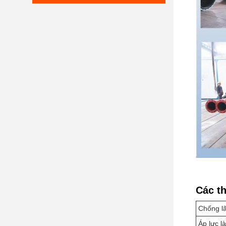
Các th
Chống l
Áp lực l