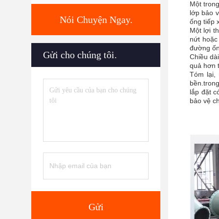
Một tron
lớp bảo 
Nói Chuyện Ngay.
ống tiếp 
Một lợi 
nứt hoặc
đường ống
Gửi cho chúng tôi.
Chiều dà
quả hơn t
Tóm lại,
bền.trong
lắp đặt c
bảo vệ ch
Gửi