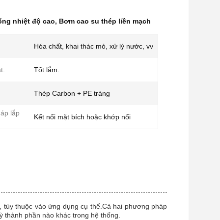
ống nhiệt độ cao
,
Bơm cao su thép liền mạch
Hóa chất, khai thác mỏ, xử lý nước, vv
t:
Tốt lắm.
Thép Carbon + PE tráng
áp lắp
Kết nối mặt bích hoặc khớp nối
, tùy thuộc vào ứng dụng cụ thể.Cả hai phương pháp
kỳ thành phần nào khác trong hệ thống.