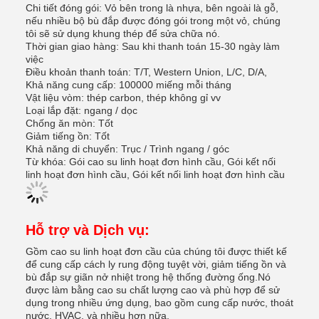
Chi tiết đóng gói: Vỏ bên trong là nhựa, bên ngoài là gỗ,
nếu nhiều bộ bù đắp được đóng gói trong một vỏ, chúng
tôi sẽ sử dụng khung thép để sửa chữa nó.
Thời gian giao hàng: Sau khi thanh toán 15-30 ngày làm
việc
Điều khoản thanh toán: T/T, Western Union, L/C, D/A,
Khả năng cung cấp: 100000 miếng mỗi tháng
Vật liệu vòm: thép carbon, thép không gỉ vv
Loại lắp đặt: ngang / dọc
Chống ăn mòn: Tốt
Giảm tiếng ồn: Tốt
Khả năng di chuyển: Trục / Trình ngang / góc
Từ khóa: Gói cao su linh hoạt đơn hình cầu, Gói kết nối
linh hoạt đơn hình cầu, Gói kết nối linh hoạt đơn hình cầu
Hỗ trợ và Dịch vụ:
Gồm cao su linh hoạt đơn cầu của chúng tôi được thiết kế
để cung cấp cách ly rung động tuyệt vời, giảm tiếng ồn và
bù đắp sự giãn nở nhiệt trong hệ thống đường ống.Nó
được làm bằng cao su chất lượng cao và phù hợp để sử
dụng trong nhiều ứng dụng, bao gồm cung cấp nước, thoát
nước, HVAC, và nhiều hơn nữa.