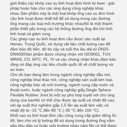
giới thiệu các khớp cao su linh hoạt đơn hình từ liwei - giải
pháp hoàn hảo cho các ứng dụng công nghiệp khác
nhau.Sản phẩm này là một loại khớp ống cao su đơn hình
cầu linh hoạt được thiết kế để sử dụng trong các đường
ống mang các loại môi trường khác nhauNó là một thành
phần thiết yếu trong các hệ thống đường ống đòi hỏi tính
linh hoạt và giảm rung.
Các ghép cao su linh hoạt đơn cầu được sản xuất tại
Henan, Trung Quốc, sử dụng vật liệu chất lượng cao để
đảm bảo độ bền, độ tin cậy và tuổi thọ lâu dài.từ DN25-
DN4000Sản phẩm được chứng nhận với ISO9001, TUV,
WRAS, CO, MTC, PL, IV và các chứng nhận khác,đảm bảo
rằng nó đáp ứng các tiêu chuẩn quốc tế về chất lượng và
an toàn.
Cho dù bạn đang làm trong ngành công nghiệp dầu mỏ,
công nghiệp khai thác mỏ, công nghiệp sản xuất kim loại,
công nghiệp bảo vệ môi trường, ngành cung cấp nước và
thoát nước, hoặc ngành công nghiệp giấy,Single Sphere
Flexible Rubber Joint là một sự phù hợp tuyệt vời cho ứng
dụng của bạnNó có thể chịu được áp suất và nhiệt độ cao,
với áp suất thử nghiệm gấp 1,5 lần áp suất làm việc và
nhiệt độ từ -15 °C đến 80 °C (-30 °C đến 150 °C).
Khối cao su linh hoạt đơn cầu cũng cung cấp giảm tiếng ồn
tốt, làm cho nó lý tưởng để sử dụng trong đường ống nằm
gần khu dân cư hoặc môi trường nhạy cảm.Nó có thể được