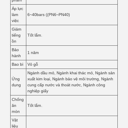
phẩm
Áp lực
làm
6~40bars ((PN6~PN40)
việc
Giảm
tiếng
Tốt lắm.
ồn
Bảo
1 năm
hành
Bao bì
Vỏ gỗ
Ngành dầu mỏ, Ngành khai thác mỏ, Ngành sản
Ứng
xuất kim loại, Ngành bảo vệ môi trường, Ngành
dụng
cung cấp nước và thoát nước, Ngành công
nghiệp giấy
Chống
ăn
Tốt lắm.
mòn
Vật
liệu