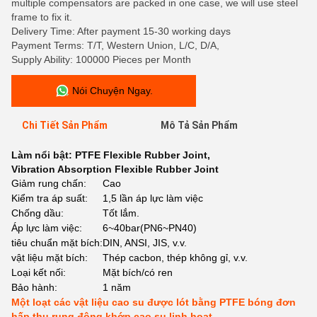
multiple compensators are packed in one case, we will use steel
frame to fix it.
Delivery Time: After payment 15-30 working days
Payment Terms: T/T, Western Union, L/C, D/A,
Supply Ability: 100000 Pieces per Month
Nói Chuyện Ngay.
Chi Tiết Sản Phẩm
Mô Tả Sản Phẩm
Làm nổi bật:
PTFE Flexible Rubber Joint
,
Vibration Absorption Flexible Rubber Joint
Giảm rung chấn:
Cao
Kiểm tra áp suất:
1,5 lần áp lực làm việc
Chống dầu:
Tốt lắm.
Áp lực làm việc:
6~40bar(PN6~PN40)
tiêu chuẩn mặt bích:
DIN, ANSI, JIS, v.v.
vật liệu mặt bích:
Thép cacbon, thép không gỉ, v.v.
Loại kết nối:
Mặt bích/có ren
Bảo hành:
1 năm
Một loạt các vật liệu cao su được lót bằng PTFE bóng đơn
hấp thụ rung động khớp cao su linh hoạt