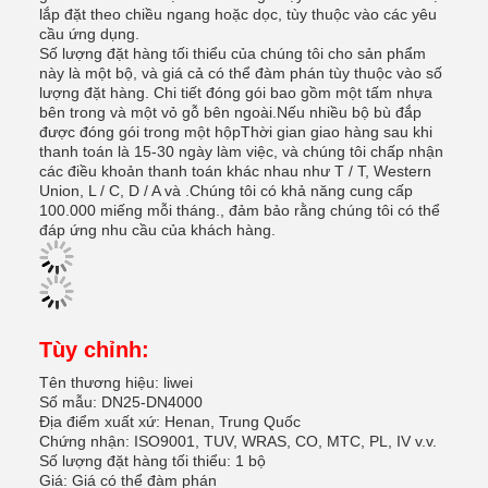
lắp đặt theo chiều ngang hoặc dọc, tùy thuộc vào các yêu
cầu ứng dụng.
Số lượng đặt hàng tối thiểu của chúng tôi cho sản phẩm
này là một bộ, và giá cả có thể đàm phán tùy thuộc vào số
lượng đặt hàng. Chi tiết đóng gói bao gồm một tấm nhựa
bên trong và một vỏ gỗ bên ngoài.Nếu nhiều bộ bù đắp
được đóng gói trong một hộpThời gian giao hàng sau khi
thanh toán là 15-30 ngày làm việc, và chúng tôi chấp nhận
các điều khoản thanh toán khác nhau như T / T, Western
Union, L / C, D / A và .Chúng tôi có khả năng cung cấp
100.000 miếng mỗi tháng., đảm bảo rằng chúng tôi có thể
đáp ứng nhu cầu của khách hàng.
Tùy chỉnh:
Tên thương hiệu: liwei
Số mẫu: DN25-DN4000
Địa điểm xuất xứ: Henan, Trung Quốc
Chứng nhận: ISO9001, TUV, WRAS, CO, MTC, PL, IV v.v.
Số lượng đặt hàng tối thiểu: 1 bộ
Giá: Giá có thể đàm phán