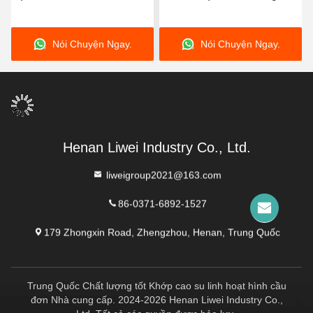
Tương thích với môi
mòn, phần tử đàn hồi phù
trường không khí, mang
hợp cho hệ thống đường
Nói Chuyện Ngay.
Nói Chuyện Ngay.
lại tuổi thọ cao và độ bền
ống động yêu cầu bù trừ
vượt trội
chuyển động
Henan Liwei Industry Co., Ltd.
liweigroup2021@163.com
86-0371-6892-1527
179 Zhongxin Road, Zhengzhou, Henan, Trung Quốc
Trung Quốc Chất lượng tốt Khớp cao su linh hoạt hình cầu
đơn Nhà cung cấp. 2024-2026 Henan Liwei Industry Co.,