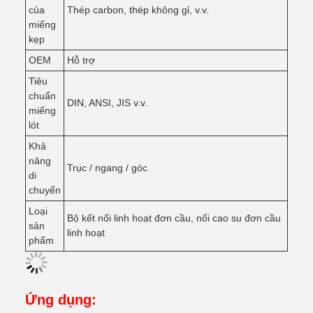
của
Thép carbon, thép không gỉ, v.v.
miếng
kẹp
OEM
Hỗ trợ
Tiêu
chuẩn
DIN, ANSI, JIS v.v.
miếng
lót
Khả
năng
Trục / ngang / góc
di
chuyển
Loại
Bộ kết nối linh hoạt đơn cầu, nối cao su đơn cầu
sản
linh hoạt
phẩm
Ứng dụng: