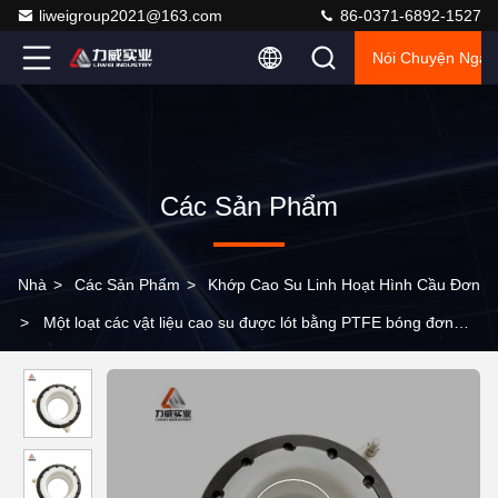
liweigroup2021@163.com
86-0371-6892-1527
Nói Chuyện Ngay
Các Sản Phẩm
Nhà
>
Các Sản Phẩm
>
Khớp Cao Su Linh Hoạt Hình Cầu Đơn
>
Một loạt các vật liệu cao su được lót bằng PTFE bóng đơn
hấp thụ rung động khớp cao su linh hoạt