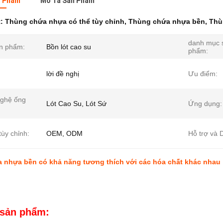
n Phẩm
Mô Tả Sản Phẩm
t:
Thùng chứa nhựa có thể tùy chỉnh
,
Thùng chứa nhựa bền
,
Thù
danh mục 
n phẩm:
Bồn lót cao su
phẩm:
lời đề nghị
Ưu điểm:
ghệ ống
Lót Cao Su, Lót Sứ
Ứng dụng:
tùy chỉnh:
OEM, ODM
Hỗ trợ và D
 nhựa bền có khả năng tương thích với các hóa chất khác nhau
 sản phẩm: