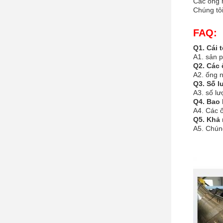
Các ống 
Chúng tô
FAQ:
Q1. Cái 
A1. sản 
Q2. Các
A2. ống 
Q3. Số l
A3. số lư
Q4. Bao 
A4. Các 
Q5. Khả 
A5. Chún