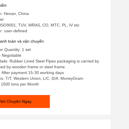
phẩm
in: Henan, China
ei
ISO9001, TUV, WRAS, CO, MTC, PL, IV etc
: user-defined
hanh toán và vận chuyển
 Quantity: 1 set
e Negotiable
ails: Rubber Lined Steel Pipes packaging is carried by
fixed by wooden frame or steel frame.
: After payment 15-30 working days
s: T/T, Western Union, L/C, D/A, MoneyGram
y: 1500 tons per Month
Nói Chuyện Ngay.