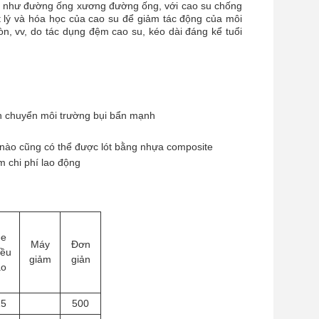
ng như đường ống xương đường ống, với cao su chống
t lý và hóa học của cao su để giảm tác động của môi
, vv, do tác dụng đệm cao su, kéo dài đáng kể tuổi
ận chuyển môi trường bụi bẩn mạnh
g nào cũng có thể được lót bằng nhựa composite
ệm chi phí lao động
ee
Máy
Đơn
iều
giảm
giản
ao
15
500