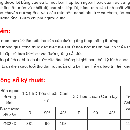
g được lót bằng cao su là một loại thép bên ngoài hoặc cấu trúc cứ
chống ăn mòn và nhiệt độ cao như lớp lót,thông qua các tính chất vậ
ận chuyển đường ống vào cấu trúc bên ngoài như lực va chạm, ăn mòn
đường ống. Giảm chi phí người dùng.
iểm:
mòn: hơn 10 lần tuổi thọ của các đường ống thép thông thường
t thông qua công thức đặc biệt: hiệu suất hóa học mạnh mẽ, có thể v
í thấp: rẻ hơn 50% so với đường ống sắt đúc
ng thích nghi: kích thước của ống không bị giới hạn, bất kỳ hình dạn
h toàn diện cao: tuổi thọ dài, rút ngắn chu kỳ thay thế và bảo trì, tiết ki
ông số kỹ thuật:
Bên ngoài
1D/1.5D
Tiêu chuẩn
Cánh
3D
Tiêu chuẩn
Cánh tay.
đường
T
tay
kính
Ch
Bức tường
c
R
90°
45°
R
90
45°
độ dày
Φ32×3
381
90
105
1