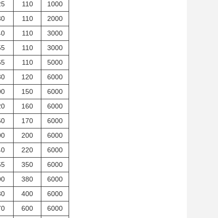
25
110
1000
30
110
2000
40
110
3000
55
110
3000
65
110
5000
80
120
6000
00
150
6000
20
160
6000
60
170
6000
00
200
6000
40
220
6000
65
350
6000
00
380
6000
30
400
6000
70
600
6000