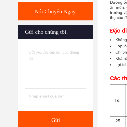
Đường ốn
ăn mòn, 
Nói Chuyện Ngay.
trường v
thọ của 
Đặc đ
Gửi cho chúng tôi.
Kháng 
Lớp ló
Chi ph
Khả nă
Lợi íc
Các th
Tên
Gửi
25