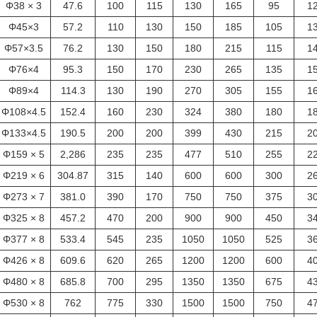
Φ38 × 3
47.6
100
115
130
165
95
1
Φ45×3
57.2
110
130
150
185
105
1
Φ57×3.5
76.2
130
150
180
215
115
1
Φ76×4
95.3
150
170
230
265
135
1
Φ89×4
114.3
130
190
270
305
155
1
Φ108×4.5
152.4
160
230
324
380
180
1
Φ133×4.5
190.5
200
200
399
430
215
2
Φ159 × 5
2,286
235
235
477
510
255
2
Φ219 × 6
304.87
315
140
600
600
300
2
Φ273 × 7
381.0
390
170
750
750
375
3
Φ325 × 8
457.2
470
200
900
900
450
3
Φ377 × 8
533.4
545
235
1050
1050
525
3
Φ426 × 8
609.6
620
265
1200
1200
600
4
Φ480 × 8
685.8
700
295
1350
1350
675
4
Φ530 × 8
762
775
330
1500
1500
750
4