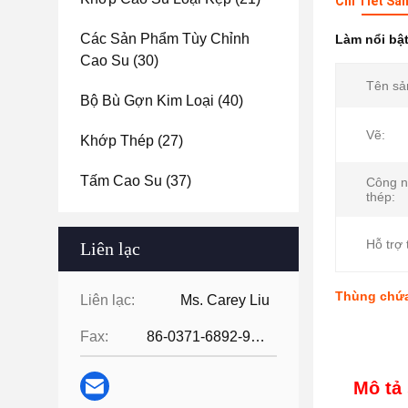
Chi Tiết Sả
Các Sản Phẩm Tùy Chỉnh
Làm nổi bậ
Cao Su
(30)
Tên sả
Bộ Bù Gợn Kim Loại
(40)
Vẽ:
Khớp Thép
(27)
Tấm Cao Su
(37)
Công n
thép:
Hỗ trợ 
Liên lạc
Thùng chứa
Liên lạc:
Ms. Carey Liu
Fax:
86-0371-6892-9024
Mô tả