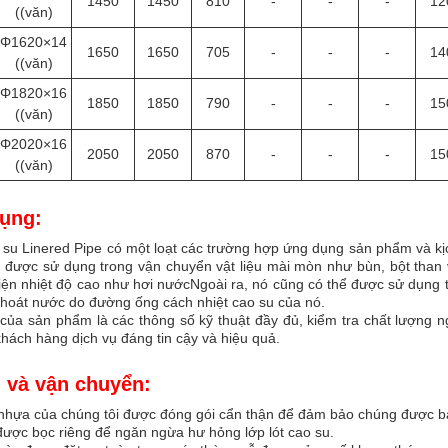
1450
1450
810
-
-
-
12
((văn)
Φ1620×14
1650
1650
705
-
-
-
14
((văn)
Φ1820×16
1850
1850
790
-
-
-
15
((văn)
Φ2020×16
2050
2050
870
-
-
-
15
((văn)
ụng:
 su Linered Pipe có một loạt các trường hợp ứng dụng sản phẩm và kịc
ể được sử dụng trong vận chuyển vật liệu mài mòn như bùn, bột than
iện nhiệt độ cao như hơi nướcNgoài ra, nó cũng có thể được sử dụng
thoát nước do đường ống cách nhiệt cao su của nó.
của sản phẩm là các thông số kỹ thuật đầy đủ, kiểm tra chất lượng ng
hách hàng dịch vụ đáng tin cậy và hiệu quả.
ì và vận chuyển:
nhựa của chúng tôi được đóng gói cẩn thận để đảm bảo chúng được bả
được bọc riêng để ngăn ngừa hư hỏng lớp lót cao su.