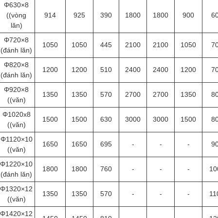
Φ630×8
((vòng
914
925
390
1800
1800
900
6
lăn)
Φ720×8
1050
1050
445
2100
2100
1050
7
(đánh lăn)
Φ820×8
1200
1200
510
2400
2400
1200
7
(đánh lăn)
Φ920×8
1350
1350
570
2700
2700
1350
8
((văn)
Φ1020x8
1500
1500
630
3000
3000
1500
8
((văn)
Φ1120×10
1650
1650
695
-
-
-
9
((văn)
Φ1220×10
1800
1800
760
-
-
-
10
(đánh lăn)
Φ1320×12
1350
1350
570
-
-
-
11
((văn)
Φ1420×12