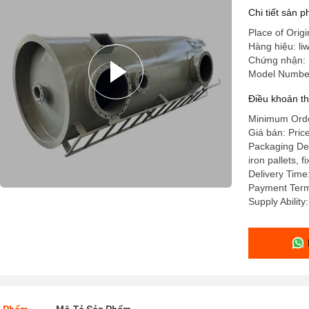
Chi tiết sản 
Place of Orig
Hàng hiệu: liw
Chứng nhận: 
Model Number
Điều khoản t
Minimum Order
Giá bán: Pric
Packaging Det
iron pallets, 
Delivery Time
Payment Term
Supply Abilit