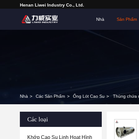
Henan Liwei Industry Co., Ltd.
Nhà
Sản Phẩm
Nhà
>
Các Sản Phẩm
>
Ống Lót Cao Su
>
Thùng chứa n
Các loại
Khớp Cao Su Linh Hoạt Hình