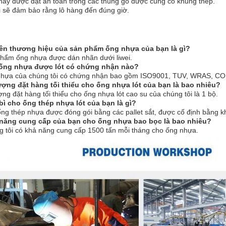
này được đặt an toàn trong các thùng gỗ được củng cố khung thép.
i sẽ đảm bảo rằng lô hàng đến đúng giờ.
tên thương hiệu của sản phẩm ống nhựa của bạn là gì?
phẩm ống nhựa được dán nhãn dưới liwei.
 ống nhựa được lót có chứng nhận nào?
nhựa của chúng tôi có chứng nhận bao gồm ISO9001, TUV, WRAS, CO,
ượng đặt hàng tối thiểu cho ống nhựa lót của bạn là bao nhiêu?
ợng đặt hàng tối thiểu cho ống nhựa lót cao su của chúng tôi là 1 bộ.
bì cho ống thép nhựa lót của bạn là gì?
ống thép nhựa được đóng gói bằng các pallet sắt, được cố định bằng 
năng cung cấp của bạn cho ống nhựa bao bọc là bao nhiêu?
g tôi có khả năng cung cấp 1500 tấn mỗi tháng cho ống nhựa.